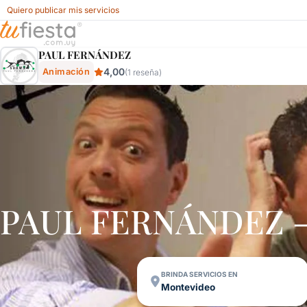
Quiero publicar mis servicios
Paul FernÁndez - Animación Para Fiestas Y Eventos En Uru
PAUL FERNÁNDEZ
4,00
Animación
(1 reseña)
PAUL FERNÁNDEZ –
BRINDA SERVICIOS EN
Montevideo