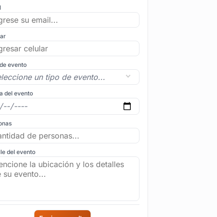
l
lar
 de evento
a del evento
onas
le del evento