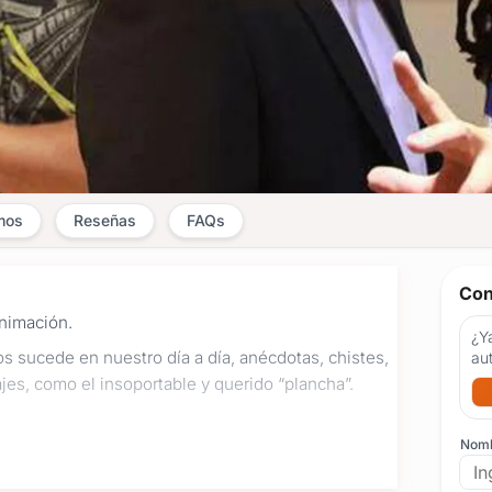
mos
Reseñas
FAQs
Con
animación.
¿Ya
 sucede en nuestro día a día, anécdotas, chistes,
au
jes, como el insoportable y querido “plancha”.
Nom