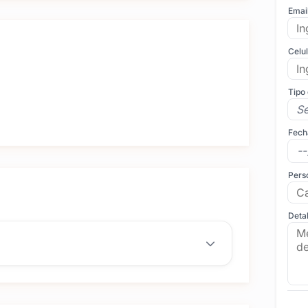
Emai
Celu
Tipo
Fech
Pers
Detal