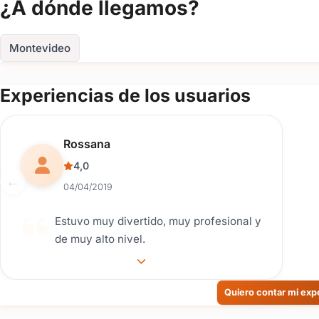
¿A dónde llegamos?
Montevideo
Experiencias de los usuarios
Reseña de usuario.
Rossana
4,0
04/04/2019
Estuvo muy divertido, muy profesional y
de muy alto nivel.
Quiero contar mi exp