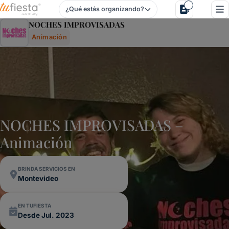
¿Qué estás organizando?
Noches Improvisadas - Animación Para Fiestas Y Eventos 
NOCHES IMPROVISADAS
Animación
NOCHES IMPROVISADAS –
Animación
BRINDA SERVICIOS EN
Montevideo
EN TUFIESTA
Desde Jul. 2023