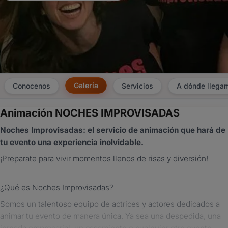
Galería
Conocenos
Servicios
A dónde llega
Animación NOCHES IMPROVISADAS
×
Noches Improvisadas: el servicio de animación que hará de
Consultar
tu evento una experiencia inolvidable.
¡Preparate para vivir momentos llenos de risas y diversión!
¿Ya
tenés
cuenta?
¿Qué es Noches Improvisadas?
Iniciá
sesión
Somos un talentoso equipo de actrices y actores dedicados a
aquí
animar tu evento de manera única. Ya sea una despedida, una
para
autocompletar