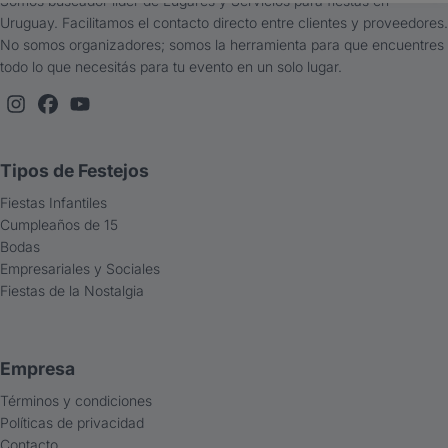
Somos buscador líder de Lugares y Servicios para fiestas en
en tu evento.
Uruguay. Facilitamos el contacto directo entre clientes y proveedores.
No somos organizadores; somos la herramienta para que encuentres
¡Contáctanos ahora por medio del formulario de contacto o por
todo lo que necesitás para tu evento en un solo lugar.
el botón de WhatsApp y reservá tu noche llena de risas y
diversión!
Tipos de Festejos
Fiestas Infantiles
Cumpleaños de 15
Bodas
Empresariales y Sociales
Fiestas de la Nostalgia
Empresa
Términos y condiciones
Políticas de privacidad
Contacto