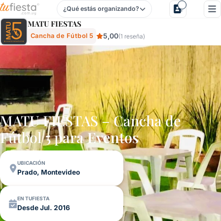
¿Qué estás organizando?
Matu Fiestas - Cancha De Fútbol 5 En Prado, Montevideo, U
MATU FIESTAS
5,00
Cancha de Fútbol 5
(1 reseña)
MATU FIESTAS – Cancha de
Fútbol 5 para
Eventos
UBICACIÓN
Prado, Montevideo
EN TUFIESTA
Desde Jul. 2016