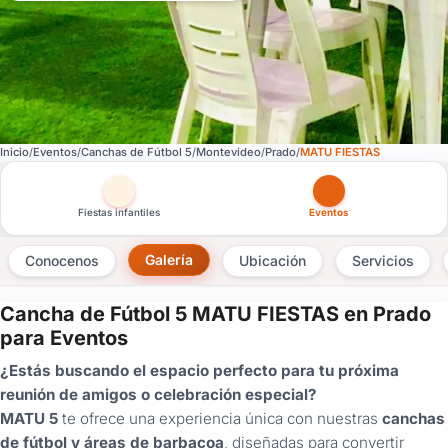
Inicio
Eventos
Canchas de Fútbol 5
Montevideo
Prado
MATU FIESTAS
Otras versiones de esta ficha por tipo de festejo
Fiestas infantiles
Eventos
Galería
Conocenos
Ubicación
Servicios
Cancha de Fútbol 5 MATU FIESTAS en Prado
×
para Eventos
Consultar
¿Estás buscando el espacio perfecto para tu próxima
reunión de amigos o celebración especial?
¿Ya
MATU 5
te ofrece una experiencia única con nuestras
canchas
tenés
de fútbol y áreas de barbacoa
, diseñadas para convertir
cuenta?