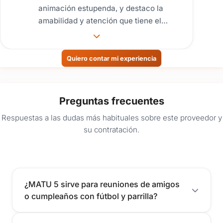
animación estupenda, y destaco la
amabilidad y atención que tiene el
personal desde el primer momento.
Nos ayudaron a bajar todo lo que
llevamos, e incluso a armar la
Quiero contar mi experiencia
decoración. Si bien era algo simple, es
el primer lugar donde me ofrecieron
asistencia. Súper recomendables!!!
Preguntas frecuentes
Respuestas a las dudas más habituales sobre este proveedor y
su contratación.
¿MATU 5 sirve para reuniones de amigos
o cumpleaños con fútbol y parrilla?