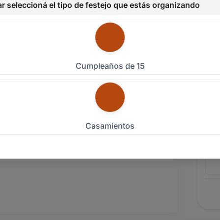
r seleccioná el tipo de festejo que estás organizando
umas y más, se combinan para reflejar tu estilo,
Emai
servar para siempre.
ento desde ya!
Celu
Cumpleaños de 15
Tipo
Fech
Casamientos
Detal