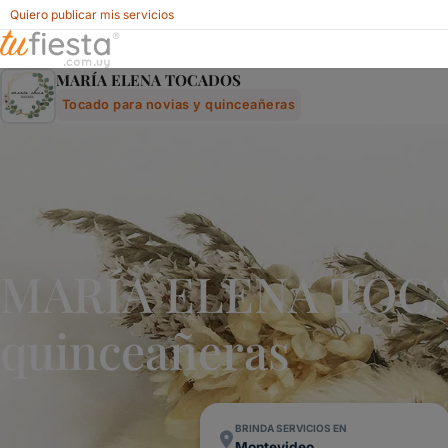
Quiero publicar mis servicios
MarÍa Elena Tocados - Tocado Para Novias Y Quinceañera
MARÍA ELENA TOCADOS
Tocado para novias y quinceañeras
MARÍA ELENA TOCAD
quinceañeras
BRINDA SERVICIOS EN
Montevideo