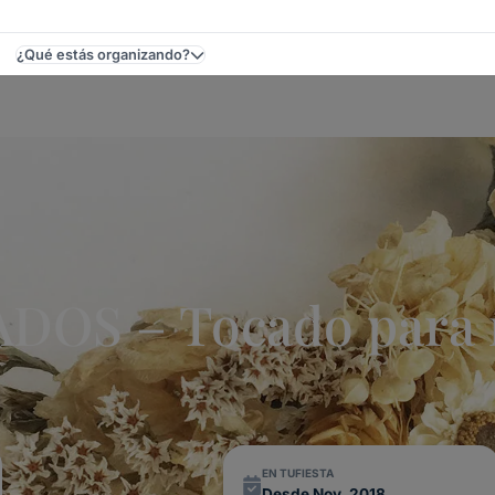
¿Qué estás organizando?
s Para Cumpleaños De 15 Y Casamientos En Uruguay
OS – Tocado para n
EN TUFIESTA
Desde Nov. 2018