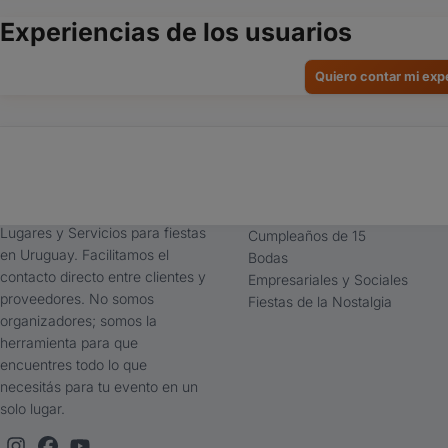
Experiencias de los usuarios
Quiero contar mi exp
tufiesta.com.uy
Tipos de Festejos
Somos buscador líder de
Fiestas Infantiles
Lugares y Servicios para fiestas
Cumpleaños de 15
en Uruguay. Facilitamos el
Bodas
contacto directo entre clientes y
Empresariales y Sociales
proveedores. No somos
Fiestas de la Nostalgia
organizadores; somos la
herramienta para que
encuentres todo lo que
necesitás para tu evento en un
solo lugar.