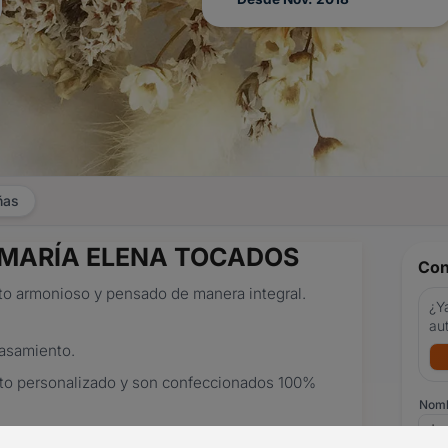
ñas
as MARÍA ELENA TOCADOS
Con
unto armonioso y pensado de manera integral.
¿Ya
au
casamiento.
ento personalizado y son confeccionados 100%
Nom