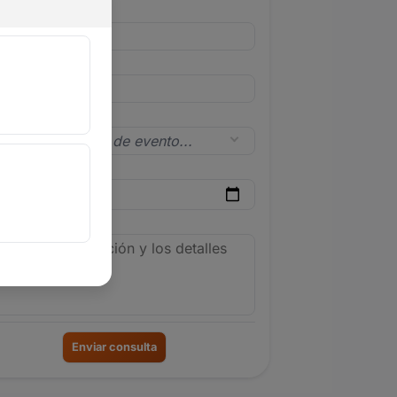
l
lar
 de evento
a del evento
le del evento
Enviar consulta