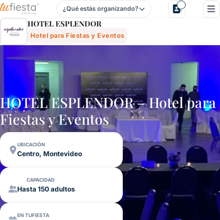
¿Qué estás organizando?
Hotel Esplendor - Hotel Para Fiestas Y Eventos En Centro,
HOTEL ESPLENDOR
Hotel para Fiestas y Eventos
HOTEL ESPLENDOR – Hotel para
Fiestas y Eventos
UBICACIÓN
Centro, Montevideo
CAPACIDAD
Hasta 150 adultos
EN TUFIESTA