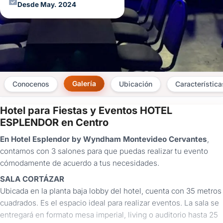
Desde May. 2024
Galería
Conocenos
Ubicación
Característica
Hotel para Fiestas y Eventos HOTEL
×
ESPLENDOR en Centro
Consultar
En Hotel Esplendor by Wyndham Montevideo Cervantes
,
contamos con 3 salones para que puedas realizar tu evento
¿Ya
cómodamente de acuerdo a tus necesidades.
tenés
cuenta?
SALA CORTÁZAR
Iniciá
Ubicada en la planta baja lobby del hotel, cuenta con 35 metros
sesión
cuadrados. Es el espacio ideal para realizar eventos. La sala se
aquí
para
entregará en formato mesa imperial, living o auditorio hasta 25
autocompletar