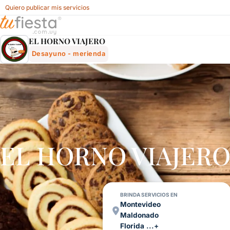
Quiero publicar mis servicios
El Horno Viajero - Desayuno - Merienda Para Fiestas Y Ev
EL HORNO VIAJERO
Desayuno - merienda
EL HORNO VIAJERO 
BRINDA SERVICIOS EN
Montevideo
Maldonado
Florida
...+