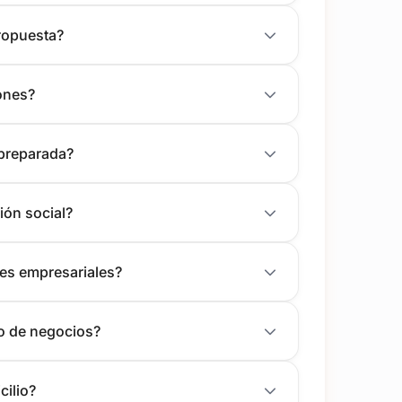
propuesta?
iones?
preparada?
ión social?
nes empresariales?
o de negocios?
cilio?