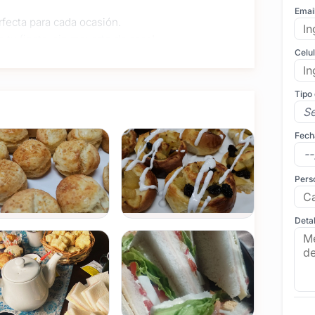
Emai
rfecta para cada ocasión.
 tu fiesta, sin moverte de casa!
Celu
n hasta la entrega puntual en el día y horario que
Tipo
s!
Fech
ados? El Horno Viajero está aquí para hacerlo
en tus reuniones y momentos de networking.
Pers
Detal
o o merienda que hará de tu celebración algo
o o a través del botón de WhatsApp para conocer
unión de amiga/os.