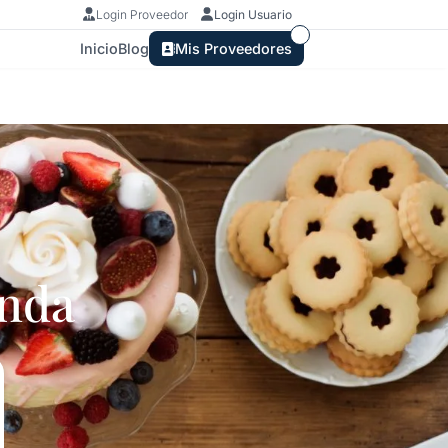
Login Proveedor
Login Usuario
Inicio
Blog
Mis Proveedores
nda