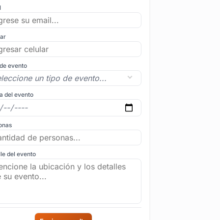
l
lar
 de evento
a del evento
onas
le del evento