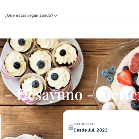
¿Qué estás organizando?
entos En Uruguay
– Desayuno - merie
EN TUFIESTA
Desde Jul. 2023