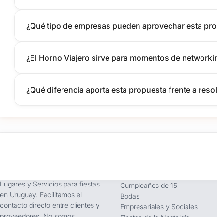
¿Qué tipo de empresas pueden aprovechar esta pr
¿El Horno Viajero sirve para momentos de networki
¿Qué diferencia aporta esta propuesta frente a reso
tufiesta.com.uy
Tipos de Festejos
Somos buscador líder de
Fiestas Infantiles
Lugares y Servicios para fiestas
Cumpleaños de 15
en Uruguay. Facilitamos el
Bodas
contacto directo entre clientes y
Empresariales y Sociales
proveedores. No somos