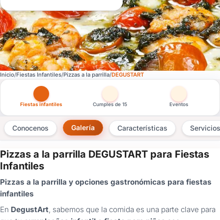
Inicio
Fiestas Infantiles
Pizzas a la parrilla
DEGUSTART
Otras versiones de esta ficha por tipo de festejo
Fiestas infantiles
Cumples de 15
Eventos
Galería
Conocenos
Características
Servicio
Pizzas a la parrilla DEGUSTART para Fiestas
×
Infantiles
Consultar
Pizzas a la parrilla y opciones gastronómicas para fiestas
infantiles
¿Ya
tenés
En
DegustArt
, sabemos que la comida es una parte clave para
cuenta?