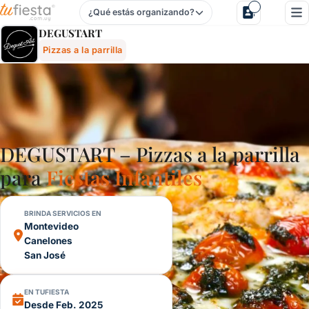
¿Qué estás organizando?
Degustart - Pizzas A La Parrilla Para Fiestas Y Eventos En U
DEGUSTART
Pizzas a la parrilla
DEGUSTART – Pizzas a la parrilla
para
Fiestas Infantiles
BRINDA SERVICIOS EN
Montevideo
Canelones
San José
EN TUFIESTA
Desde Feb. 2025