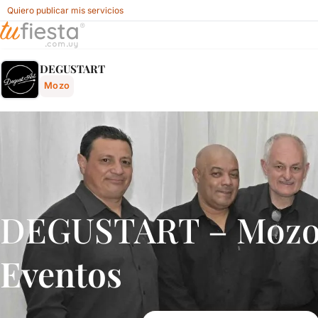
Quiero publicar mis servicios
Degustart - Mozo Para Fiestas Y Eventos En Uruguay - Fies
DEGUSTART
Mozo
DEGUSTART – Mozo
Eventos