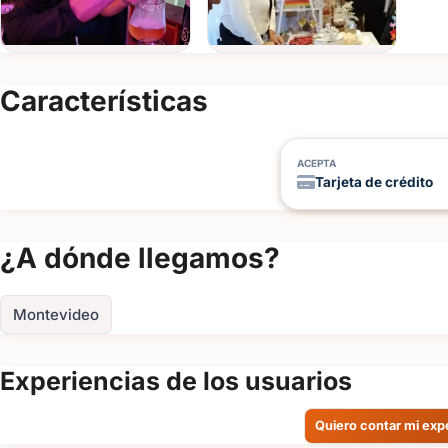
Consultanos por WhatsApp o mediante el formulario
y asegu
desarrolle con fluidez, calidez y profesionalismo.
>
Características
ACEPTA
Tarjeta de crédito
¿A dónde llegamos?
Montevideo
Experiencias de los usuarios
Quiero contar mi exp