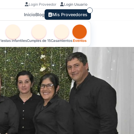
Login Proveedor
Login Usuario
Inicio
Blog
Mis Proveedores
Otras versiones de esta ficha por tipo de festejo
Fiestas infantiles
Cumples de 15
Casamientos
Eventos