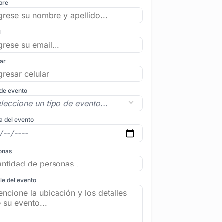
bre
l
lar
 de evento
a del evento
onas
le del evento