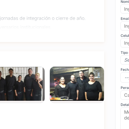
Nom
jornadas de integración o cierre de año.
Emai
versarios institucionales.
despedidas y más.
Celu
formales.
Tipo
Fech
iones de comida.
ia en cocina o reposición.
Pers
o portugués), ideal para eventos con invitados
Detal
rindis de 2 horas hasta fiestas de jornada
de DegustArt en servicio como
catering,