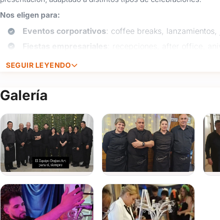
Nos eligen para:
Eventos corporativos
: coffee breaks, lanzamientos, 
Fiestas empresariales
: recepciones, after office, ani
Celebraciones sociales
: cumpleaños, aniversarios, 
SEGUIR LEYENDO
Reuniones privadas
en casas, terrazas o espacios in
Galería
¿Qué incluye nuestro servicio?
Mozos/as
para servicio de mesa, barra o recepción.
Parrilleros
para eventos con asado, pizzetas o estac
Personal de apoyo
para control de tiempos, asistenc
Opción de personal con manejo de idiomas
(inglés 
internacionales.
Nos adaptamos a la duración y dinámica de cada evento, desde b
completa. Con la experiencia y el compromiso que ya conocés 
repostería y organización integral
.