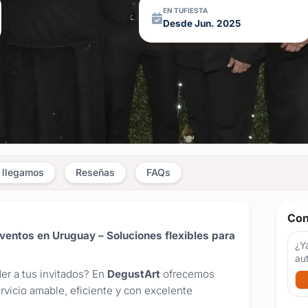
EN TUFIESTA
Desde Jun. 2025
 llegamos
Reseñas
FAQs
Con
eventos en Uruguay – Soluciones flexibles para
¿Ya
au
er a tus invitados? En
DegustArt
ofrecemos
rvicio amable, eficiente y con excelente