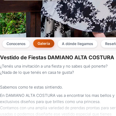
Galería
Conocenos
A dónde llegamos
Reseñ
Vestido de Fiestas DAMIANO ALTA COSTURA
×
¿Tenés una invitación a una fiesta y no sabes qué ponerte?
Consultar
¿Nada de lo que tenés en casa te gusta?
¿Ya
tenés
Sabemos como te estas sintiendo.
cuenta?
En DAMIANO ALTA COSTURA vas a encontrar los mas bellos y
Iniciá
sesión
exclusivos diseños para que brilles como una princesa.
aquí
Contamos con una amplia variedad de prendas prontas para ser
para
usadas o podemos diseñarte ese vestido especial que tienes
autocompletar