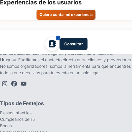
Experiencias de los usuarios
del
evento
Quiero contar mi experiencia
Detalle
del
evento
tufiesta.com.uy
Consultar
Somos buscador líder de Lugares y Servicios para fiestas en
Uruguay. Facilitamos el contacto directo entre clientes y proveedores.
No somos organizadores; somos la herramienta para que encuentres
todo lo que necesitás para tu evento en un solo lugar.
Enviar consulta
Tipos de Festejos
Fiestas Infantiles
Cumpleaños de 15
Bodas