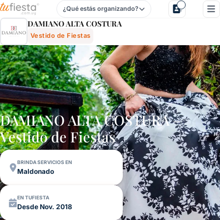
¿Qué estás organizando?
Damiano Alta Costura - Vestido De Fiestas Para Fiestas Y 
DAMIANO ALTA COSTURA
Vestido de Fiestas
DAMIANO ALTA COSTURA –
Vestido de Fiestas
BRINDA SERVICIOS EN
Maldonado
EN TUFIESTA
Desde Nov. 2018