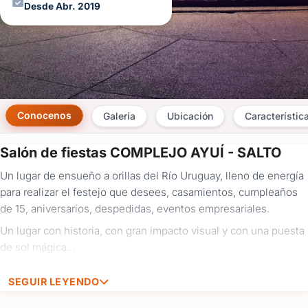
Desde Abr. 2019
Conocenos
Galería
Ubicación
Característic
Salón de fiestas COMPLEJO AYUÍ - SALTO
×
Un lugar de ensueño a orillas del Río Uruguay, lleno de energía
Consultar
para realizar el festejo que desees, casamientos, cumpleaños
de 15, aniversarios, despedidas, eventos empresariales.
¿Ya
tenés
Un lugar con historia, con gran impacto visual y con una puesta
cuenta?
de sol mágica...
Iniciá
sesión
SEGUIR LEYENDO
aquí
para
autocompletar