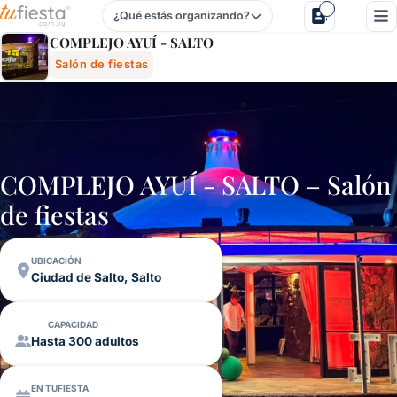
¿Qué estás organizando?
Complejo AyuÍ - Salto - Salón De Fiestas En Ciudad De Salt
COMPLEJO AYUÍ - SALTO
Salón de fiestas
COMPLEJO AYUÍ - SALTO – Salón
de fiestas
UBICACIÓN
Ciudad de Salto, Salto
CAPACIDAD
Hasta 300 adultos
EN TUFIESTA