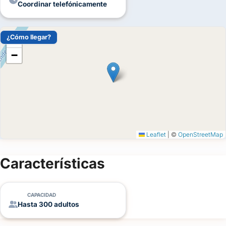
Coordinar telefónicamente
del
evento
¿Cómo llegar?
+
Personas
−
Detalle
del
evento
Leaflet
|
©
OpenStreetMap
Características
Enviar consulta
CAPACIDAD
Hasta 300 adultos