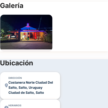
Galería
tus
datos
y
ahorrar
tiempo.
Ingresar y autocompletar
Nombre
Email
Ubicación
Celular
DIRECCIÓN
Costanera Norte Ciudad Del
Tipo
Salto, Salto, Uruguay
de
Ciudad de Salto, Salto
evento
HORARIOS
Fecha