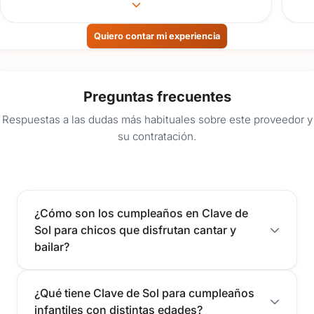
Destacar la amabilidad de Graciela y
equipo estuvieron en casa detalle de
la fiesta, el servicio excelente la
Quiero contar mi experiencia
animación para niños y adultos, el
servicio de comida no faltó en ningún
momento todo bien servido, la hora de
Preguntas frecuentes
la torta el café un plus y el detalle de
Respuestas a las dudas más habituales sobre este proveedor y
las fotos y el video realizado por las
su contratación.
chicas, la decoración del salón!
Eternamente agradecidos de haberlo
festejado allí, la calidez, el trato
humano y atención. Súper
recomendable! 10 mil puntos! Muchas
¿Cómo son los cumpleaños en Clave de
gracias.
Sol para chicos que disfrutan cantar y
bailar?
¿Qué tiene Clave de Sol para cumpleaños
infantiles con distintas edades?