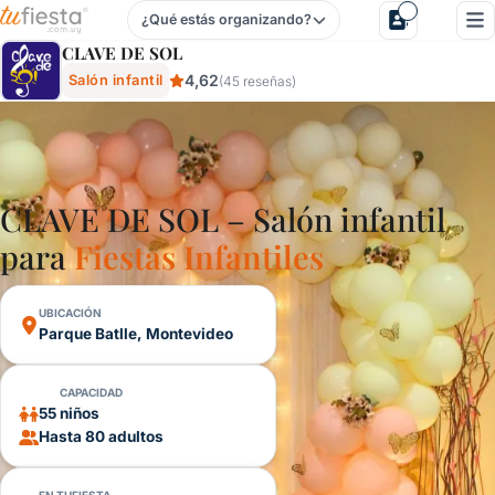
¿Qué estás organizando?
Clave De Sol - Salón Infantil En Parque Batlle, Montevideo,
CLAVE DE SOL
4,62
Salón infantil
(45 reseñas)
CLAVE DE SOL – Salón infantil
para
Fiestas Infantiles
UBICACIÓN
Parque Batlle, Montevideo
CAPACIDAD
55 niños
Hasta 80 adultos