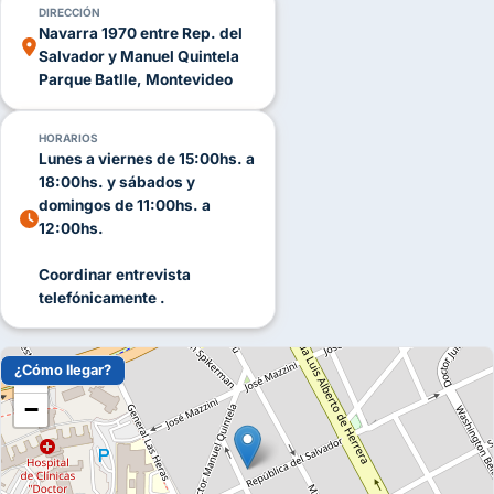
DIRECCIÓN
un recuerdo único.
Navarra 1970 entre Rep. del
Catering propio con opciones variadas
Salvador y Manuel Quintela
Parque Batlle, Montevideo
Nuestro servicio de catering incluye menús clásicos y
propuestas innovadoras, con opciones para todas las edades.
HORARIOS
Además, ofrecemos servicio de café para los adultos en el
Lunes a viernes de 15:00hs. a
momento de la torta.
18:00hs. y sábados y
¿Querés organizar un cumpleaños infantil inolvidable?
domingos de 11:00hs. a
12:00hs.
Contactanos por WhatsApp o completá el formulario de
contacto para reservar tu fecha.
Coordinar entrevista
telefónicamente .
Clave de Sol: el salón infantil donde la clave es la Diversión!
¿Cómo llegar?
+
−