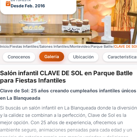
EN TUFIESTA
Desde Feb. 2016
Inicio
Fiestas Infantiles
Salones Infantiles
Montevideo
Parque Batlle
CLAVE DE SO
Galería
Conocenos
Ubicación
Característica
Salón infantil CLAVE DE SOL en Parque Batlle
×
para Fiestas Infantiles
Consultar
Clave de Sol: 25 años creando cumpleaños infantiles únicos
en La Blanqueada
¿Ya
tenés
Si buscás un salón infantil en La Blanqueada donde la diversión
cuenta?
y la calidez se combinan a la perfección, Clave de Sol es la
Iniciá
mejor opción. Con 25 años de experiencia, ofrecemos un
sesión
ambiente seguro, animaciones pensadas para cada edad y un
aquí
para