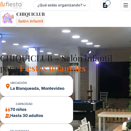
¿Qué estás organizando?
Chiquiclub - Salón Infantil En La Blanqueada, Montevideo,
CHIQUICLUB
Salón infantil
CHIQUICLUB – Salón infantil
para
Fiestas Infantiles
UBICACIÓN
La Blanqueada, Montevideo
CAPACIDAD
70 niños
Hasta 30 adultos