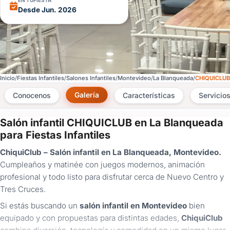
EN TUFIESTA
Desde Jun. 2026
Inicio
Fiestas Infantiles
Salones Infantiles
Montevideo
La Blanqueada
CHIQUICLUB
Galería
Conocenos
Características
Servicio
Salón infantil CHIQUICLUB en La Blanqueada
×
para Fiestas Infantiles
Consultar
ChiquiClub – Salón infantil en La Blanqueada, Montevideo.
Cumpleaños y matinée con juegos modernos, animación
¿Ya
profesional y todo listo para disfrutar cerca de Nuevo Centro y
tenés
Tres Cruces.
cuenta?
Iniciá
Si estás buscando un
salón infantil en Montevideo
bien
sesión
equipado y con propuestas para distintas edades,
ChiquiClub
aquí
para