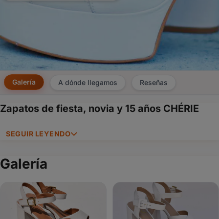
Galería
A dónde llegamos
Reseñas
Zapatos de fiesta, novia y 15 años CHÉRIE
×
SEGUIR LEYENDO
Consultar
¿Ya
Galería
tenés
cuenta?
Iniciá
sesión
aquí
para
autocompletar