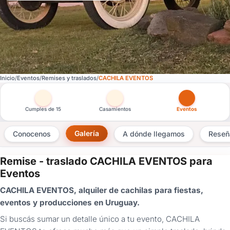
Inicio
Eventos
Remises y traslados
CACHILA EVENTOS
Otras versiones de esta ficha por tipo de festejo
Cumples de 15
Casamientos
Eventos
Galería
Conocenos
A dónde llegamos
Reseñ
Remise - traslado CACHILA EVENTOS para
×
Eventos
Consultar
CACHILA EVENTOS, alquiler de cachilas para fiestas,
eventos y producciones en Uruguay.
¿Ya
tenés
Si buscás sumar un detalle único a tu evento, CACHILA
cuenta?