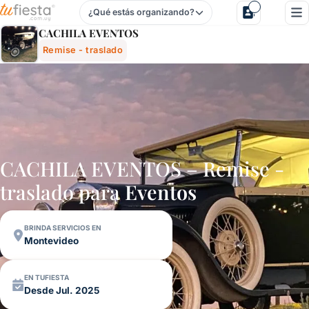
¿Qué estás organizando?
Cachila Eventos - Remise - Traslado Para Fiestas Y Evento
CACHILA EVENTOS
Remise - traslado
CACHILA EVENTOS – Remise -
traslado para
Eventos
BRINDA SERVICIOS EN
Montevideo
EN TUFIESTA
Desde Jul. 2025