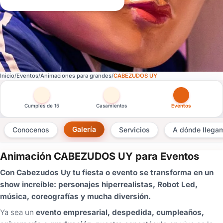
Inicio
Eventos
Animaciones para grandes
CABEZUDOS UY
Otras versiones de esta ficha por tipo de festejo
Cumples de 15
Casamientos
Eventos
Galería
Conocenos
Servicios
A dónde llega
Animación CABEZUDOS UY para Eventos
×
Con Cabezudos Uy tu fiesta o evento se transforma en un
Consultar
show increíble: personajes hiperrealistas, Robot Led,
música, coreografías y mucha diversión.
¿Ya
tenés
Ya sea un
evento empresarial, despedida, cumpleaños,
cuenta?