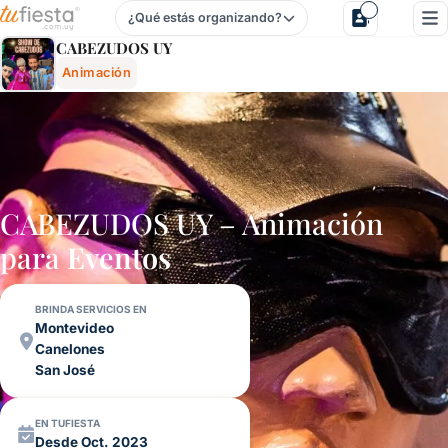
¿Qué estás organizando?
Cabezudos Uy - Animación Para Fiestas Y Eventos En Urugu
CABEZUDOS UY
Animación
CABEZUDOS UY – Animación
para
Eventos
BRINDA SERVICIOS EN
Montevideo
Canelones
San José
EN TUFIESTA
Desde Oct. 2023