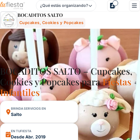
¿Qué estás organizando?
Bocaditos Salto - Cupcakes, Cookies Y Popcakes Para Fiesta
BOCADITOS SALTO
Cupcakes, Cookies y Popcakes
BOCADITOS SALTO – Cupcakes,
Cookies y Popcakes para
Fiestas
Infantiles
BRINDA SERVICIOS EN
Salto
EN TUFIESTA
Desde Abr. 2019