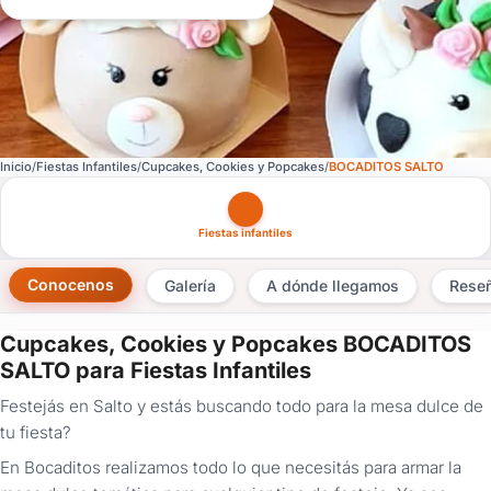
Inicio
Fiestas Infantiles
Cupcakes, Cookies y Popcakes
BOCADITOS SALTO
Otras versiones de esta ficha por tipo de festejo
Fiestas infantiles
Conocenos
Galería
A dónde llegamos
Rese
Cupcakes, Cookies y Popcakes BOCADITOS
×
SALTO para Fiestas Infantiles
Consultar
Festejás en Salto y estás buscando todo para la mesa dulce de
tu fiesta?
¿Ya
tenés
En Bocaditos realizamos todo lo que necesitás para armar la
cuenta?