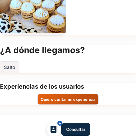
de
evento
Fecha
del
evento
¿A dónde llegamos?
Personas
Salto
Detalle
del
Experiencias de los usuarios
evento
Quiero contar mi experiencia
tufiesta.com.uy
Consultar
Enviar consulta