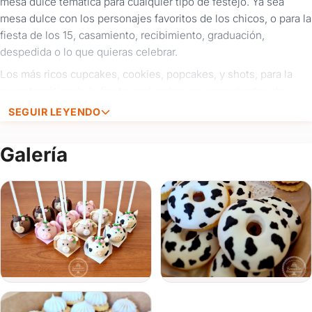
mesa dulce temática para cualquier tipo de festejo. Ya sea
Iniciá
mesa dulce con los personajes favoritos de los chicos, o para la
sesión
fiesta de los 15, casamiento, recibimiento, graduación,
aquí
para
despedida o lo que quieras celebrar.
autocompletar
Los más ricos cupcakes, cookies, popcakes, y shots, para la
tus
datos
mesa temática de la fiesta, realizados con ingredientes de
y
primera calidad y decorados con terminaciones únicas.
SEGUIR LEYENDO
ahorrar
Solicitá cotización.
tiempo.
Galería
Ingresar y autocompletar
Nombre
Email
Celular
Tipo