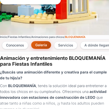
Inicio
Fiestas Infantiles
Animaciones para chicos
BLOQUEMANÍA
Galería
Conocenos
Servicios
A dónde llega
Animación y entretenimiento BLOQUEMANÍA
×
para Fiestas Infantiles
Consultar
¿Buscás una animación diferente y creativa para el cumple
de tu hijo/a?
¿Ya
tenés
Con
BLOQUEMANÍA
, tenés la solución ideal para entretener a
cuenta?
todos los chicos en su cumpleaños. Ofrecemos una
actividad
Iniciá
innovadora con estaciones de construcción de LEGO
que
sesión
atrae tanto a niñas como a niños, ¡y hasta los adultos pueden
aquí
para