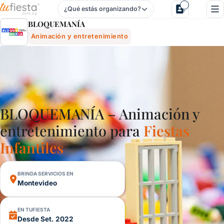
¿Qué estás organizando?
BloquemanÍa - Animación Y Entretenimiento Para Fiestas In
BLOQUEMANÍA
Animación y entretenimiento
BLOQUEMANÍA – Animación y
entretenimiento para
Fiestas
Infantiles
BRINDA SERVICIOS EN
Montevideo
EN TUFIESTA
Desde Set. 2022