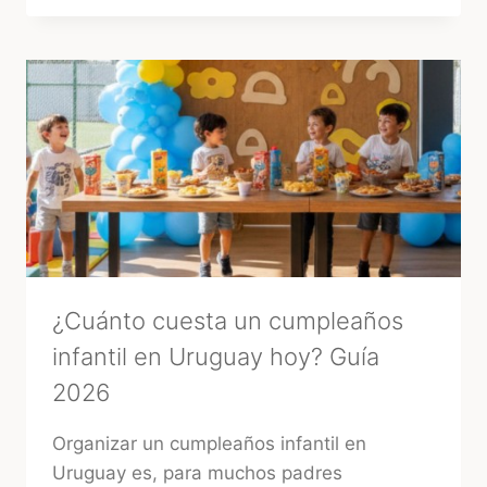
DEL
«SÍ,
QUIERO»:
3
RITUALES
MÁGICOS
PARA
ATRAER
BUENA
ENERGÍA
ANTES
DE
TU
BODA
¿Cuánto cuesta un cumpleaños
infantil en Uruguay hoy? Guía
2026
Organizar un cumpleaños infantil en
Uruguay es, para muchos padres