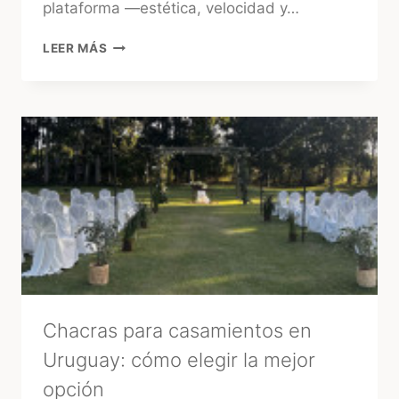
plataforma —estética, velocidad y…
TUFIESTA:
LEER MÁS
LA
FORMA
MÁS
RÁPIDA
DE
ENCONTRAR
PROVEEDORES
CONFIABLES
EN
URUGUAY
Chacras para casamientos en
Uruguay: cómo elegir la mejor
opción