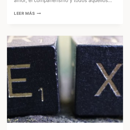
amor, el compañerismo y todos aquellos…
¿QUÉ
LEER MÁS
SE
CELEBRA
CADA
ANIVERSARIO
DE
BODAS?
ORIGEN,
TRADICIÓN
Y
MATERIALES