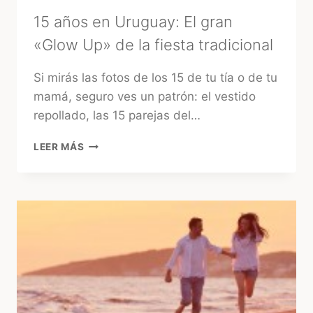
15 años en Uruguay: El gran
«Glow Up» de la fiesta tradicional
Si mirás las fotos de los 15 de tu tía o de tu
mamá, seguro ves un patrón: el vestido
repollado, las 15 parejas del…
15
LEER MÁS
AÑOS
EN
URUGUAY:
EL
GRAN
«GLOW
UP»
DE
LA
FIESTA
TRADICIONAL