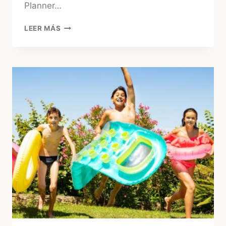
Planner…
ASÍ
LEER MÁS
ES
PORTOFINO
COUNTRY
LOUNGE,
LA
NUEVA
PROPUESTA
DE
PORTOFINO
EN
CAMINO
DE
LOS
HORNEROS