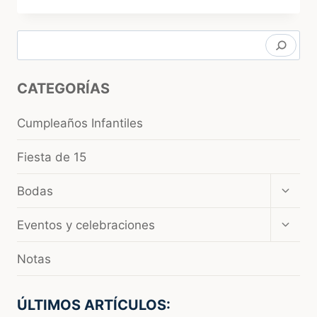
QUINCEAÑERAS
Buscar
CATEGORÍAS
Cumpleaños Infantiles
Fiesta de 15
Amplia
Bodas
el
menú
Amplia
Eventos y celebraciones
hijo
el
menú
Notas
hijo
ÚLTIMOS ARTÍCULOS: