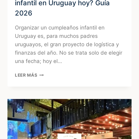
infantil en Uruguay hoy? Guía
2026
Organizar un cumpleaños infantil en
Uruguay es, para muchos padres
uruguayos, el gran proyecto de logística y
finanzas del año. No se trata solo de elegir
una fecha; hoy el…
¿CUÁNTO
LEER MÁS
CUESTA
UN
CUMPLEAÑOS
INFANTIL
EN
URUGUAY
HOY?
GUÍA
2026