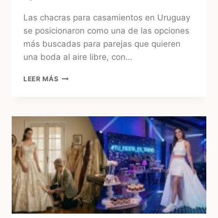
Las chacras para casamientos en Uruguay
se posicionaron como una de las opciones
más buscadas para parejas que quieren
una boda al aire libre, con…
CHACRAS
LEER MÁS
PARA
CASAMIENTOS
EN
URUGUAY:
CÓMO
ELEGIR
LA
MEJOR
OPCIÓN