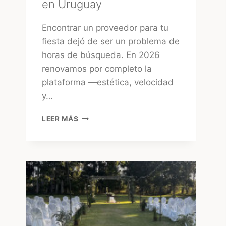
en Uruguay
Encontrar un proveedor para tu
fiesta dejó de ser un problema de
horas de búsqueda. En 2026
renovamos por completo la
plataforma —estética, velocidad
y…
TUFIESTA:
LEER MÁS
LA
FORMA
MÁS
RÁPIDA
DE
ENCONTRAR
PROVEEDORES
CONFIABLES
EN
URUGUAY