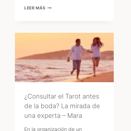
15
LEER MÁS
AÑOS
EN
URUGUAY:
EL
GRAN
«GLOW
UP»
DE
LA
FIESTA
TRADICIONAL
¿Consultar el Tarot antes
de la boda? La mirada de
una experta – Mara
En la organización de un