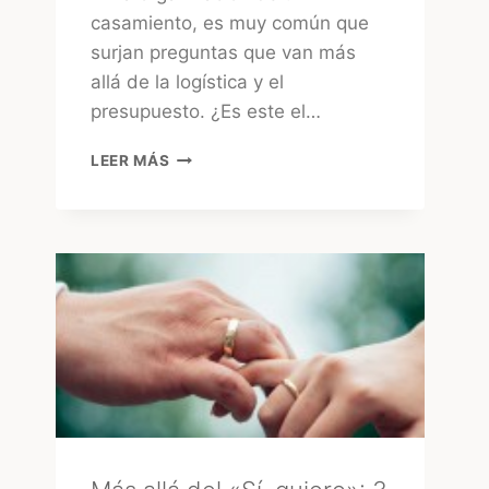
casamiento, es muy común que
surjan preguntas que van más
allá de la logística y el
presupuesto. ¿Es este el…
¿CONSULTAR
LEER MÁS
EL
TAROT
ANTES
DE
LA
BODA?
LA
MIRADA
DE
UNA
EXPERTA
–
MARA