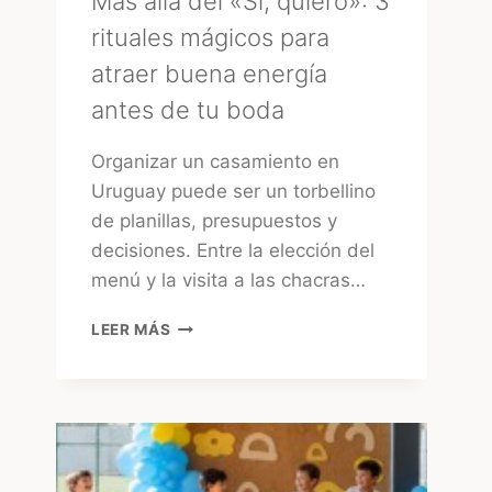
Más allá del «Sí, quiero»: 3
rituales mágicos para
atraer buena energía
antes de tu boda
Organizar un casamiento en
Uruguay puede ser un torbellino
de planillas, presupuestos y
decisiones. Entre la elección del
menú y la visita a las chacras…
MÁS
LEER MÁS
ALLÁ
DEL
«SÍ,
QUIERO»:
3
RITUALES
MÁGICOS