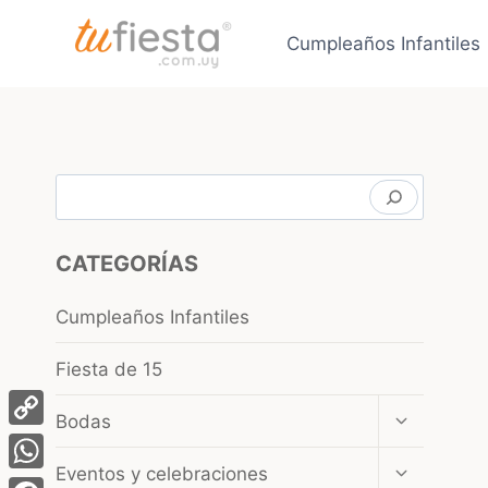
Saltar
al
Cumpleaños Infantiles
contenido
Buscar
CATEGORÍAS
Cumpleaños Infantiles
Fiesta de 15
Ampliar
Bodas
el
Copy
menú
Ampliar
Eventos y celebraciones
Link
hijo
WhatsApp