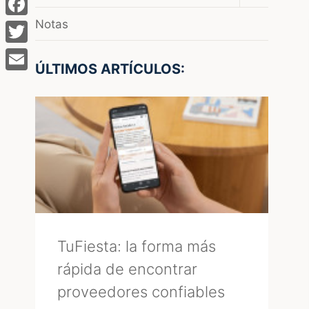
el
menú
Notas
Facebook
hijo
Twitter
ÚLTIMOS ARTÍCULOS:
Email
TuFiesta: la forma más
rápida de encontrar
proveedores confiables