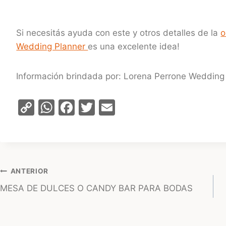
Si necesitás ayuda con este y otros detalles de la
o
Wedding Planner
es una excelente idea!
Información brindada por: Lorena Perrone Wedding 
C
W
F
T
E
o
h
a
w
m
p
at
c
itt
ai
y
s
e
er
l
Li
A
b
Navegación
ANTERIOR
n
p
o
MESA DE DULCES O CANDY BAR PARA BODAS
de
k
p
o
entradas
k