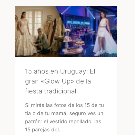
URUGUAY:
CÓMO
ELEGIR
LA
MEJOR
OPCIÓN
15 años en Uruguay: El
gran «Glow Up» de la
fiesta tradicional
Si mirás las fotos de los 15 de tu
tía o de tu mamá, seguro ves un
patrón: el vestido repollado, las
15 parejas del…