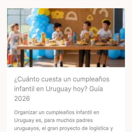
«SÍ,
QUIERO»:
3
RITUALES
MÁGICOS
PARA
ATRAER
BUENA
ENERGÍA
ANTES
DE
TU
BODA
¿Cuánto cuesta un cumpleaños
infantil en Uruguay hoy? Guía
2026
Organizar un cumpleaños infantil en
Uruguay es, para muchos padres
uruguayos, el gran proyecto de logística y