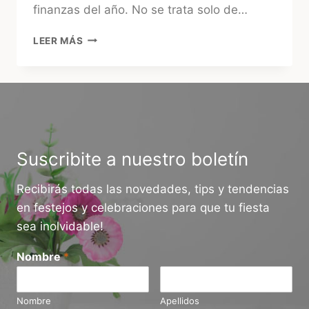
finanzas del año. No se trata solo de…
¿CUÁNTO
LEER MÁS
CUESTA
UN
CUMPLEAÑOS
INFANTIL
EN
URUGUAY
HOY?
GUÍA
Suscribite a nuestro boletín
2026
Recibirás todas las novedades, tips y tendencias
en festejos y celebraciones para que tu fiesta
sea inolvidable!
Nombre
*
Nombre
Apellidos