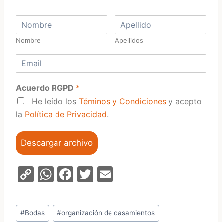
Nombre
Apellidos
Acuerdo RGPD
*
He leído los
Téminos y Condiciones
y acepto
la
Política de Privacidad
.
Descargar archivo
C
W
F
T
E
o
h
a
w
m
p
at
c
itt
ai
Etiquetas
#
Bodas
#
organización de casamientos
y
s
e
er
l
de