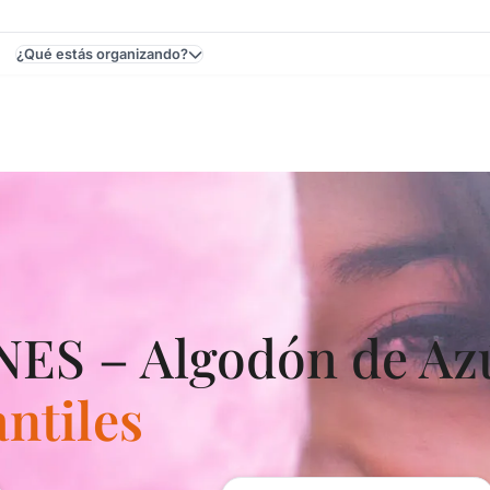
¿Qué estás organizando?
nfantiles Y Fiestas Y Eventos En Uruguay - Fiestas Infantil
S – Algodón de Azú
antiles