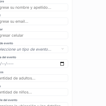
bre
l
lar
 de evento
a del evento
tos
s
le del evento