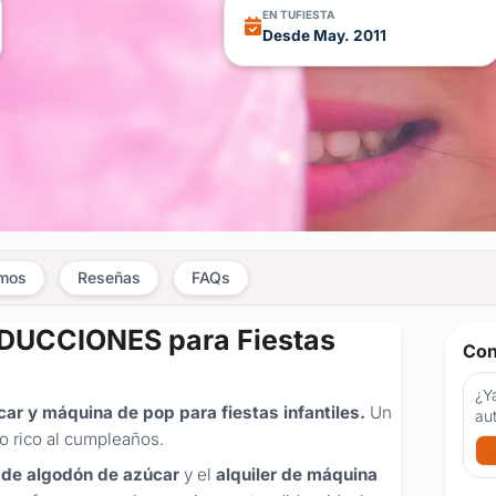
EN TUFIESTA
Desde May. 2011
amos
Reseñas
FAQs
ODUCCIONES para Fiestas
Con
¿Ya
ar y máquina de pop para fiestas infantiles.
Un
au
o rico al cumpleaños.
 de algodón de azúcar
y el
alquiler de máquina