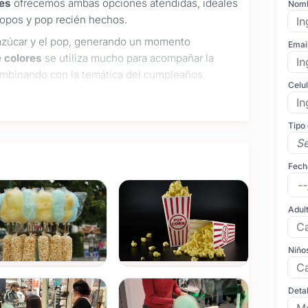
nes
ofrecemos ambas opciones atendidas, ideales
Nom
copos y pop recién hechos.
 azúcar y el pop, generando un momento
Emai
 colores
se utiliza mucho para acompañar la
ombinando con la temática del cumpleaños.
Celu
s, sin preocupaciones.
Tipo
e armonizan con la decoración.
 participativa.
Fech
lares y eventos familiares.
os servicios muy elegidos para cumpleaños
Adul
a
y propuestas pensadas para distintas edades,
Niño
 de algodón de azúcar
y la
máquina de pop
o ferias, stands o celebraciones familiares.
Detal
r WhatsApp y asegurá un servicio que a los chicos