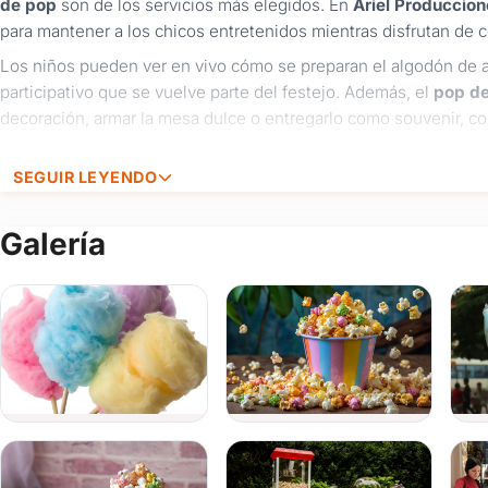
de pop
son de los servicios más elegidos. En
Ariel Produccio
para mantener a los chicos entretenidos mientras disfrutan de 
Los niños pueden ver en vivo cómo se preparan el algodón de
participativo que se vuelve parte del festejo. Además, el
pop de
decoración, armar la mesa dulce o entregarlo como souvenir, c
¿Por qué elegir este servicio para un cumpleaños infantil?
SEGUIR LEYENDO
Servicio atendido:
instalación y elaboración incluida
Colores personalizados:
algodón de azúcar y pop qu
Galería
Propuesta que entusiasma a los niños:
visual, rica y
Ideal para fiestas infantiles:
cumpleaños, fiestas esco
Para completar la fiesta,
Ariel Producciones
también brinda otr
infantiles, como
animación de fiestas infantiles
,
shows de magi
permitiendo armar un festejo integral en un solo lugar.
Aunque es un servicio estrella en
fiestas infantiles
, la
máquina
también pueden contratarse para otros eventos con público, com
Consultá disponibilidad, completá el formulario o escribinos po