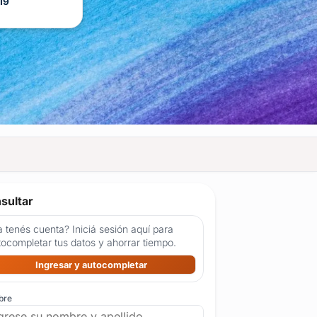
19
sultar
 tenés cuenta? Iniciá sesión aquí para
tocompletar tus datos y ahorrar tiempo.
Ingresar y autocompletar
bre