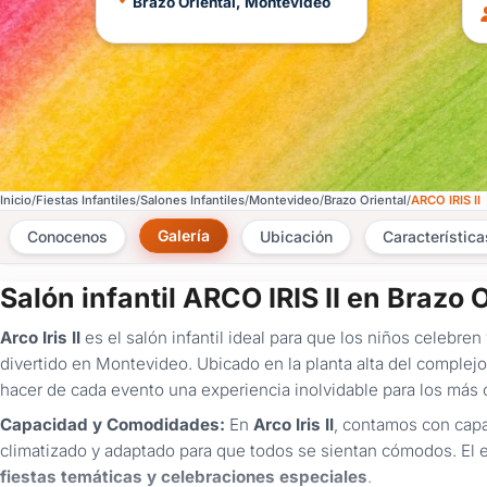
Brazo Oriental, Montevideo
Inicio
Fiestas Infantiles
Salones Infantiles
Montevideo
Brazo Oriental
ARCO IRIS II
Galería
Conocenos
Ubicación
Característica
Salón infantil ARCO IRIS II en Brazo O
Arco Iris II
es el salón infantil ideal para que los niños celebre
divertido en Montevideo. Ubicado en la planta alta del complej
hacer de cada evento una experiencia inolvidable para los más c
Capacidad y Comodidades:
En
Arco Iris II
, contamos con capa
climatizado y adaptado para que todos se sientan cómodos. El 
fiestas temáticas y celebraciones especiales
.