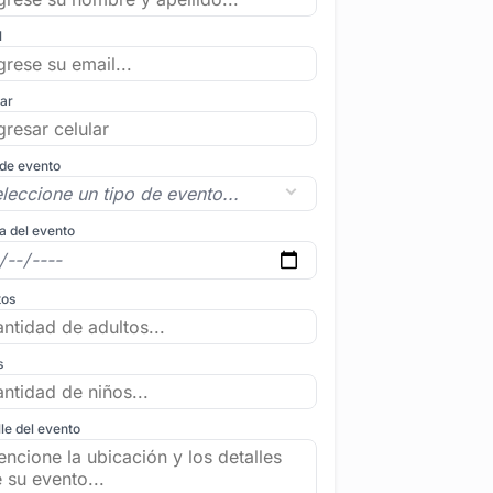
l
lar
 de evento
a del evento
tos
s
le del evento