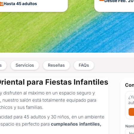
Desde Feb. 20
Hasta 45 adultos
s
Servicios
Reseñas
FAQs
riental para Fiestas Infantiles
Con
n y disfruten al máximo en un espacio seguro y
¿Ya
o, nuestro salón está totalmente equipado para
au
hicos y sus familias.
cidad para 45 adultos y 30 niños, en un ambiente
espacio es perfecto para
cumpleaños infantiles,
Nom