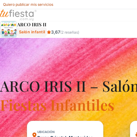
Quiero publicar mis servicios
Arco Iris Ii - Salón Infantil En Brazo Oriental, Montevideo, 
ARCO IRIS II
3,67
Salón infantil
(2 reseñas)
ARCO IRIS II – Salón
Fiestas Infantiles
UBICACIÓN