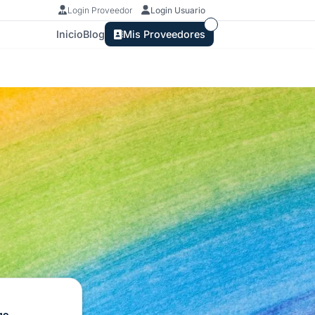
Login Proveedor
Login Usuario
Inicio
Blog
Mis Proveedores