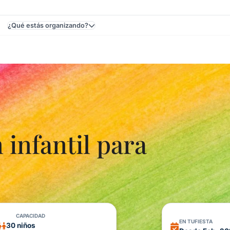
¿Qué estás organizando?
Uruguay
 infantil para
CAPACIDAD
EN TUFIESTA
30 niños