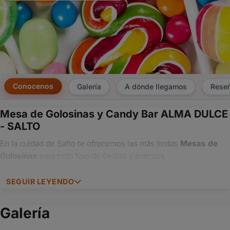
Conocenos
Galería
A dónde llegamos
Rese
Mesa de Golosinas y Candy Bar ALMA DULCE
×
- SALTO
Consultar
En la cuidad de Salto te ofrecemos las más lindas
Mesas de
Golosinas
para todo tipo de fiestas y eventos.
¿Ya
tenés
cuenta?
SEGUIR LEYENDO
Iniciá
sesión
Galería
aquí
para
autocompletar