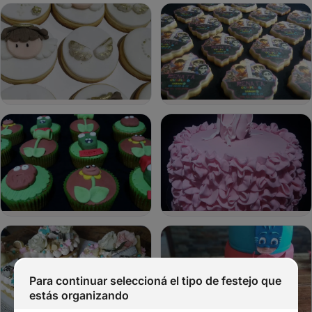
tus
datos
y
ahorrar
tiempo.
Ingresar y autocompletar
Nombre
Email
Celular
Tipo
de
evento
Para continuar seleccioná el tipo de festejo que
estás organizando
Fecha