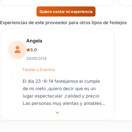
verdad lo recomiendo.
Quiero contar mi experiencia
Experiencias de este proveedor para otros tipos de festejos
Reseña de usuario.
Angela
5,0
28/06/2014
Fiestas y Eventos
El dia 23 -6-14 festejamos el cumple
de mi nieto ,quiero decir que es un
lugar espectacular ,calidad y precio
Las personas muy atentas y amables.
sin mas, Muchas gracias