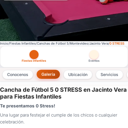
Inicio
Fiestas Infantiles
Canchas de Fútbol 5
Montevideo
Jacinto Vera
0 STRESS
Otras versiones de esta ficha por tipo de festejo
Fiestas infantiles
Eventos
Galería
Conocenos
Ubicación
Servicios
Cancha de Fútbol 5 0 STRESS en Jacinto Vera
×
para Fiestas Infantiles
Consultar
Te presentamos 0 Stress!
Una lugar para festejar el cumple de los chicos o cualquier
¿Ya
tenés
celebración.
cuenta?