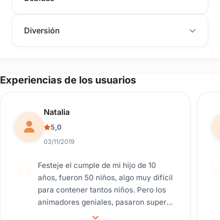
Diversión
Experiencias de los usuarios
Reseña de usuario.
Natalia
5,0
03/11/2019
Festeje el cumple de mi hijo de 10
años, fueron 50 niños, algo muy difícil
para contener tantos niños. Pero los
animadores geniales, pasaron super
todos. Las pizzas muyyyyy ricas. La