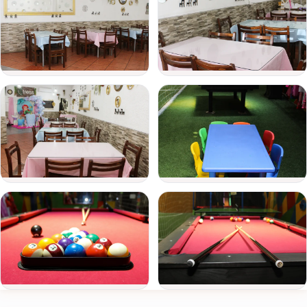
disfraces
de
evento
karaoke
pared de escalar
Fecha
maquillajes
del
juegos para los más pequeños
evento
parrillero y horno para pizzas
Personas
No dudes en contactarnos. Siempre tenemos una opción
¡Te esperamos!
Detalle
del
evento
Ver todas
Enviar consulta