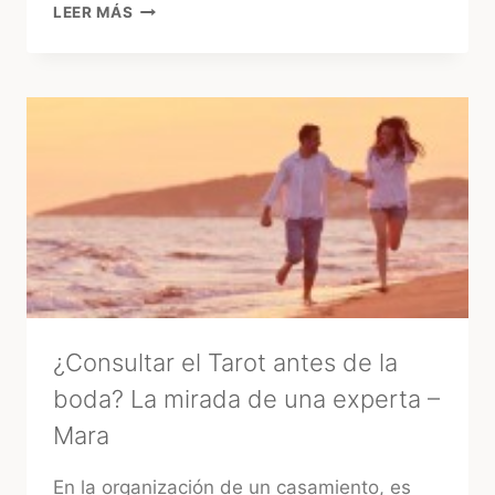
15
LEER MÁS
AÑOS
EN
URUGUAY:
EL
GRAN
«GLOW
UP»
DE
LA
FIESTA
TRADICIONAL
¿Consultar el Tarot antes de la
boda? La mirada de una experta –
Mara
En la organización de un casamiento, es