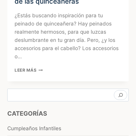
de las quinceañeras
¿Estás buscando inspiración para tu
peinado de quinceañera? Hay peinados
realmente hermosos, para que luzcas
deslumbrante en tu gran día. Pero, ¿y los
accesorios para el cabello? Los accesorios
o…
ACCESORIOS
LEER MÁS
PARA
EL
CABELLO:
Buscar
LA
CLAVE
PARA
CATEGORÍAS
EL
PEINADO
PERFECTO
Cumpleaños Infantiles
DE