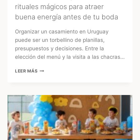
rituales mágicos para atraer
buena energía antes de tu boda
Organizar un casamiento en Uruguay
puede ser un torbellino de planillas,
presupuestos y decisiones. Entre la
elección del menú y la visita a las chacras…
MÁS
LEER MÁS
ALLÁ
DEL
«SÍ,
QUIERO»:
3
RITUALES
MÁGICOS
PARA
ATRAER
BUENA