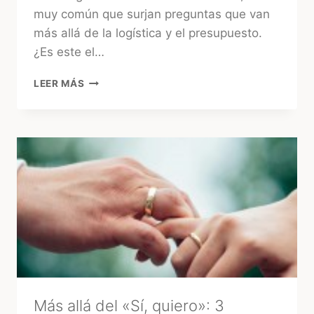
muy común que surjan preguntas que van
más allá de la logística y el presupuesto.
¿Es este el…
¿CONSULTAR
LEER MÁS
EL
TAROT
ANTES
DE
LA
BODA?
LA
MIRADA
DE
UNA
EXPERTA
–
MARA
Más allá del «Sí, quiero»: 3