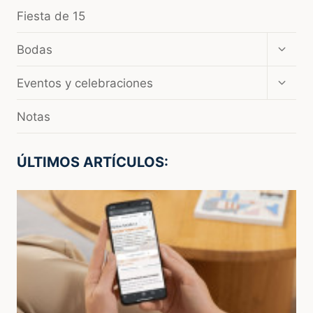
LAS
Fiesta de 15
QUINCEAÑERAS
Amplia
Bodas
el
menú
Amplia
Eventos y celebraciones
hijo
el
menú
Notas
hijo
ÚLTIMOS ARTÍCULOS: