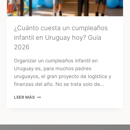
ENERGÍA
ANTES
DE
TU
BODA
¿Cuánto cuesta un cumpleaños
infantil en Uruguay hoy? Guía
2026
Organizar un cumpleaños infantil en
Uruguay es, para muchos padres
uruguayos, el gran proyecto de logística y
finanzas del año. No se trata solo de…
¿CUÁNTO
LEER MÁS
CUESTA
UN
CUMPLEAÑOS
INFANTIL
EN