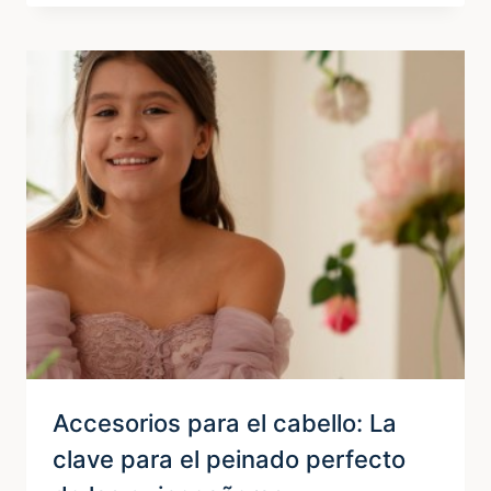
DEBO
USAR
EN
MI
FIESTA
DE
15
AÑOS?
Accesorios para el cabello: La
clave para el peinado perfecto