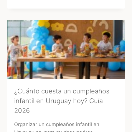
ALLÁ
DEL
«SÍ,
QUIERO»:
3
RITUALES
MÁGICOS
PARA
ATRAER
BUENA
ENERGÍA
ANTES
DE
TU
BODA
¿Cuánto cuesta un cumpleaños
infantil en Uruguay hoy? Guía
2026
Organizar un cumpleaños infantil en