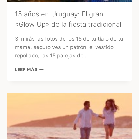
15 años en Uruguay: El gran
«Glow Up» de la fiesta tradicional
Si mirás las fotos de los 15 de tu tía o de tu
mamá, seguro ves un patrón: el vestido
repollado, las 15 parejas del…
15
LEER MÁS
AÑOS
EN
URUGUAY:
EL
GRAN
«GLOW
UP»
DE
LA
FIESTA