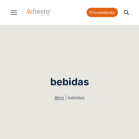
Saltar
al
Proveedores
contenido
bebidas
Blog
|
bebidas