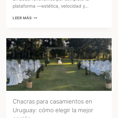
plataforma —estética, velocidad y…
TUFIESTA:
LEER MÁS
LA
FORMA
MÁS
RÁPIDA
DE
ENCONTRAR
PROVEEDORES
CONFIABLES
EN
URUGUAY
Chacras para casamientos en
Uruguay: cómo elegir la mejor