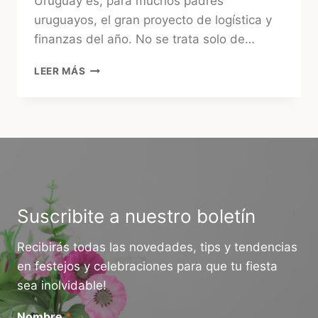
Uruguay es, para muchos padres
uruguayos, el gran proyecto de logística y
finanzas del año. No se trata solo de…
¿CUÁNTO
LEER MÁS
CUESTA
UN
CUMPLEAÑOS
INFANTIL
EN
URUGUAY
HOY?
GUÍA
2026
Suscribite a nuestro boletín
Recibirás todas las novedades, tips y tendencias
en festejos y celebraciones para que tu fiesta
sea inolvidable!
Nombre
*