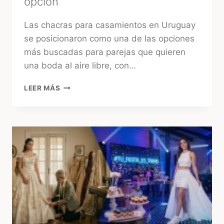
opción
Las chacras para casamientos en Uruguay
se posicionaron como una de las opciones
más buscadas para parejas que quieren
una boda al aire libre, con…
CHACRAS
LEER MÁS
PARA
CASAMIENTOS
EN
URUGUAY:
CÓMO
ELEGIR
LA
MEJOR
OPCIÓN