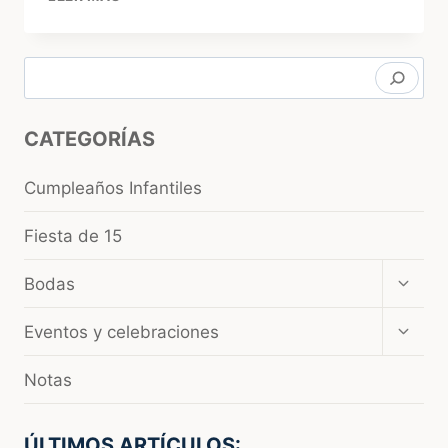
REFRESCANTES
PARA
EL
Buscar
VERANO:
OPCIONES
IDEALES
CATEGORÍAS
PARA
EVENTOS
Y
Cumpleaños Infantiles
REUNIONES
Fiesta de 15
Amplia
Bodas
el
menú
Amplia
Eventos y celebraciones
hijo
el
menú
Notas
hijo
ÚLTIMOS ARTÍCULOS: