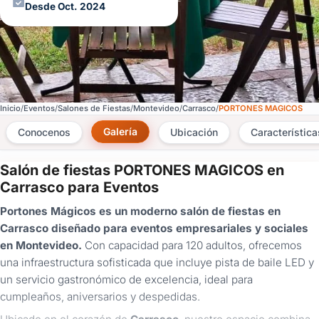
Desde Oct. 2024
Inicio
Eventos
Salones de Fiestas
Montevideo
Carrasco
PORTONES MAGICOS
Galería
Conocenos
Ubicación
Característica
Salón de fiestas PORTONES MAGICOS en
×
Carrasco para Eventos
Consultar
Portones Mágicos es un moderno salón de fiestas en
Carrasco diseñado para eventos empresariales y sociales
¿Ya
en Montevideo.
Con capacidad para 120 adultos, ofrecemos
tenés
una infraestructura sofisticada que incluye pista de baile LED y
cuenta?
Iniciá
un servicio gastronómico de excelencia, ideal para
sesión
cumpleaños, aniversarios y despedidas.
aquí
para