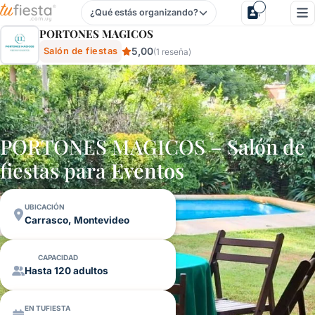
¿Qué estás organizando?
Portones Magicos - Salón De Fiestas En Carrasco, Montevi
PORTONES MAGICOS
5,00
Salón de fiestas
(1 reseña)
PORTONES MAGICOS – Salón de
fiestas para
Eventos
UBICACIÓN
Carrasco, Montevideo
CAPACIDAD
Hasta 120 adultos
EN TUFIESTA