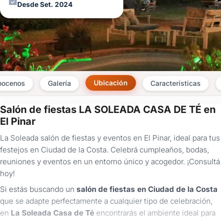
Desde Set. 2024
Ubicación
nocenos
Galería
Características
Salón de fiestas LA SOLEADA CASA DE TÉ en
×
El Pinar
Consultar
La Soleada salón de fiestas y eventos en El Pinar, ideal para tus
festejos en Ciudad de la Costa. Celebrá cumpleaños, bodas,
¿Ya
reuniones y eventos en un entorno único y acogedor. ¡Consultá
tenés
hoy!
cuenta?
Iniciá
Si estás buscando un
salón de fiestas en Ciudad de la Costa
sesión
que se adapte perfectamente a cualquier tipo de celebración,
aquí
para
en
La Soleada Casa de Té
encontrarás el ambiente ideal para
autocompletar