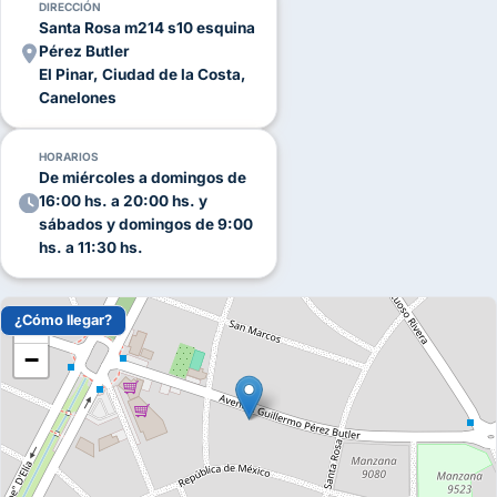
interiores y exteriores, junto con la personalización y atención a
DIRECCIÓN
Santa Rosa m214 s10 esquina
los detalles, hará que tu evento sea inolvidable.
Pérez Butler
Contactanos hoy mismo
para obtener más información y
El Pinar, Ciudad de la Costa,
reservar tu fecha. Completá el formulario en nuestra página o
Canelones
escribinos por
WhatsApp
.
HORARIOS
De miércoles a domingos de
16:00 hs. a 20:00 hs. y
sábados y domingos de 9:00
hs. a 11:30 hs.
¿Cómo llegar?
+
−