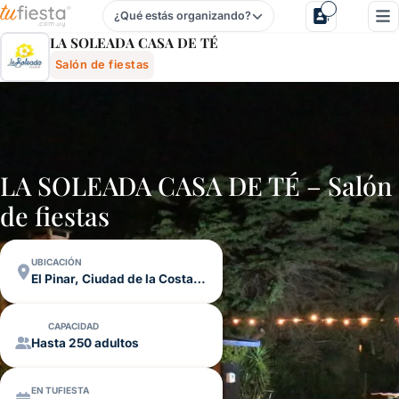
¿Qué estás organizando?
La Soleada Casa De TÉ - Salón De Fiestas En El Pinar, Ci
LA SOLEADA CASA DE TÉ
Salón de fiestas
LA SOLEADA CASA DE TÉ – Salón
de fiestas
UBICACIÓN
El Pinar, Ciudad de la Costa, Canelones
CAPACIDAD
Hasta 250 adultos
EN TUFIESTA