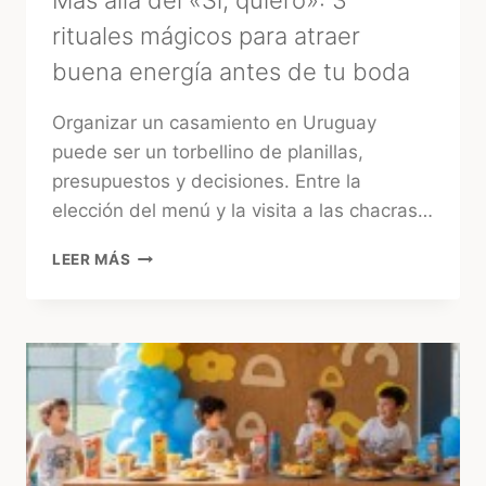
Más allá del «Sí, quiero»: 3
rituales mágicos para atraer
buena energía antes de tu boda
Organizar un casamiento en Uruguay
puede ser un torbellino de planillas,
presupuestos y decisiones. Entre la
elección del menú y la visita a las chacras…
MÁS
LEER MÁS
ALLÁ
DEL
«SÍ,
QUIERO»:
3
RITUALES
MÁGICOS
PARA
ATRAER
BUENA