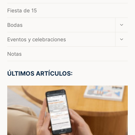
Fiesta de 15
Amplia
Bodas
el
menú
Amplia
Eventos y celebraciones
hijo
el
menú
Notas
hijo
ÚLTIMOS ARTÍCULOS: