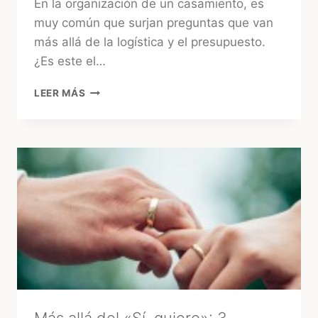
En la organización de un casamiento, es
muy común que surjan preguntas que van
más allá de la logística y el presupuesto.
¿Es este el…
¿CONSULTAR
LEER MÁS
EL
TAROT
ANTES
DE
LA
BODA?
LA
MIRADA
DE
UNA
EXPERTA
–
MARA