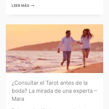
15
LEER MÁS
AÑOS
EN
URUGUAY:
EL
GRAN
«GLOW
UP»
DE
LA
FIESTA
TRADICIONAL
¿Consultar el Tarot antes de la
boda? La mirada de una experta –
Mara