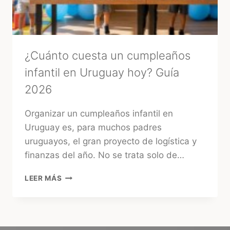
ENERGÍA
ANTES
DE
TU
BODA
¿Cuánto cuesta un cumpleaños
infantil en Uruguay hoy? Guía
2026
Organizar un cumpleaños infantil en
Uruguay es, para muchos padres
uruguayos, el gran proyecto de logística y
finanzas del año. No se trata solo de…
¿CUÁNTO
LEER MÁS
CUESTA
UN
CUMPLEAÑOS
INFANTIL
EN