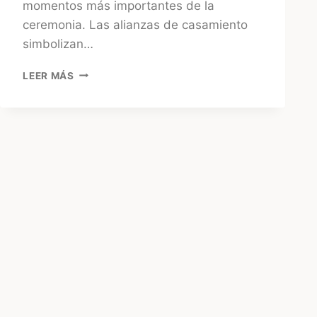
momentos más importantes de la
ceremonia. Las alianzas de casamiento
simbolizan…
TODO
LEER MÁS
LO
QUE
NECESITÁS
SABER
SOBRE
ALIANZAS
DE
CASAMIENTO:
HISTORIA,
TIPOS
Y
MATERIALES