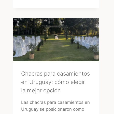
LA
FORMA
MÁS
RÁPIDA
DE
ENCONTRAR
PROVEEDORES
CONFIABLES
EN
URUGUAY
Chacras para casamientos
en Uruguay: cómo elegir
la mejor opción
Las chacras para casamientos en
Uruguay se posicionaron como