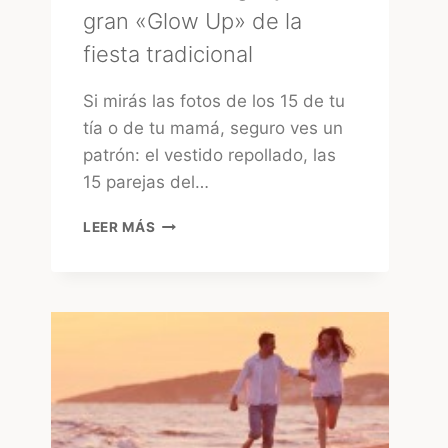
gran «Glow Up» de la
fiesta tradicional
Si mirás las fotos de los 15 de tu
tía o de tu mamá, seguro ves un
patrón: el vestido repollado, las
15 parejas del…
15
LEER MÁS
AÑOS
EN
URUGUAY:
EL
GRAN
«GLOW
UP»
DE
LA
FIESTA