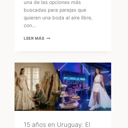
una de las opciones más
buscadas para parejas que
quieren una boda al aire libre,
con…
CHACRAS
LEER MÁS
PARA
CASAMIENTOS
EN
URUGUAY:
CÓMO
ELEGIR
LA
MEJOR
OPCIÓN
15 años en Uruguay: El