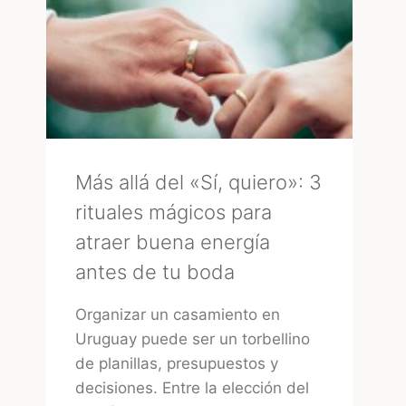
BODA?
LA
MIRADA
DE
UNA
EXPERTA
–
MARA
Más allá del «Sí, quiero»: 3
rituales mágicos para
atraer buena energía
antes de tu boda
Organizar un casamiento en
Uruguay puede ser un torbellino
de planillas, presupuestos y
decisiones. Entre la elección del