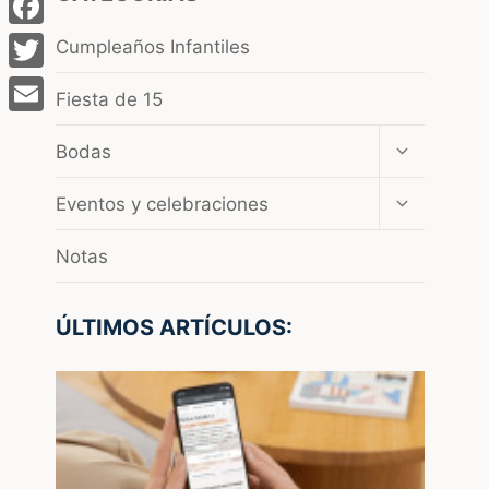
Facebook
Cumpleaños Infantiles
Twitter
Fiesta de 15
Email
Ampliar
Bodas
el
menú
Ampliar
Eventos y celebraciones
hijo
el
menú
Notas
hijo
ÚLTIMOS ARTÍCULOS: