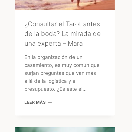
TRADICIONAL
¿Consultar el Tarot antes
de la boda? La mirada de
una experta – Mara
En la organización de un
casamiento, es muy común que
surjan preguntas que van más
allá de la logística y el
presupuesto. ¿Es este el…
¿CONSULTAR
LEER MÁS
EL
TAROT
ANTES
DE
LA