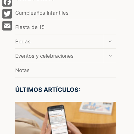
Facebook
Cumpleaños Infantiles
Twitter
Fiesta de 15
Email
Ampliar
Bodas
el
menú
Ampliar
Eventos y celebraciones
hijo
el
menú
Notas
hijo
ÚLTIMOS ARTÍCULOS: