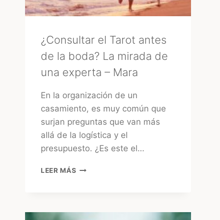
TRADICIONAL
¿Consultar el Tarot antes
de la boda? La mirada de
una experta – Mara
En la organización de un
casamiento, es muy común que
surjan preguntas que van más
allá de la logística y el
presupuesto. ¿Es este el…
¿CONSULTAR
LEER MÁS
EL
TAROT
ANTES
DE
LA