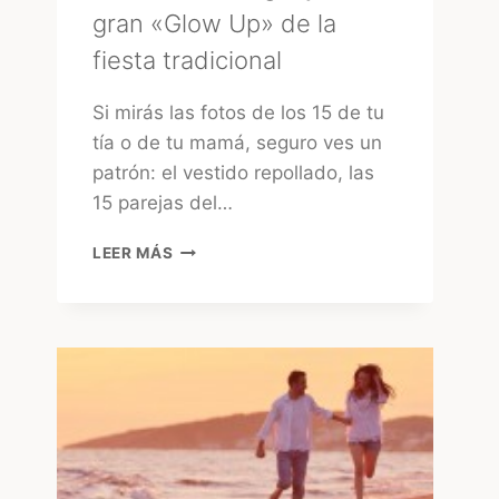
gran «Glow Up» de la
fiesta tradicional
Si mirás las fotos de los 15 de tu
tía o de tu mamá, seguro ves un
patrón: el vestido repollado, las
15 parejas del…
15
LEER MÁS
AÑOS
EN
URUGUAY:
EL
GRAN
«GLOW
UP»
DE
LA
FIESTA