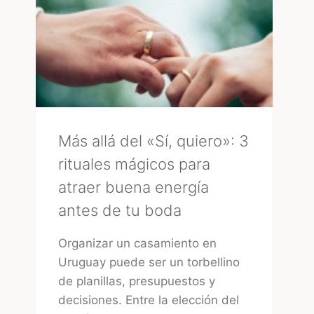
BODA?
LA
MIRADA
DE
UNA
EXPERTA
–
MARA
Más allá del «Sí, quiero»: 3
rituales mágicos para
atraer buena energía
antes de tu boda
Organizar un casamiento en
Uruguay puede ser un torbellino
de planillas, presupuestos y
decisiones. Entre la elección del