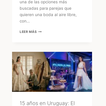
una de las opciones más
buscadas para parejas que
quieren una boda al aire libre,
con…
CHACRAS
LEER MÁS
PARA
CASAMIENTOS
EN
URUGUAY:
CÓMO
ELEGIR
LA
MEJOR
OPCIÓN
15 años en Uruguay: El