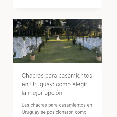
LA
FORMA
MÁS
RÁPIDA
DE
ENCONTRAR
PROVEEDORES
CONFIABLES
EN
URUGUAY
Chacras para casamientos
en Uruguay: cómo elegir
la mejor opción
Las chacras para casamientos en
Uruguay se posicionaron como