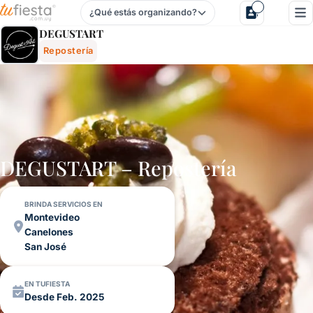
¿Qué estás organizando?
Degustart - Repostería Para Fiestas Y Eventos En Uruguay
DEGUSTART
Repostería
DEGUSTART – Repostería
BRINDA SERVICIOS EN
Montevideo
Canelones
San José
EN TUFIESTA
Desde Feb. 2025