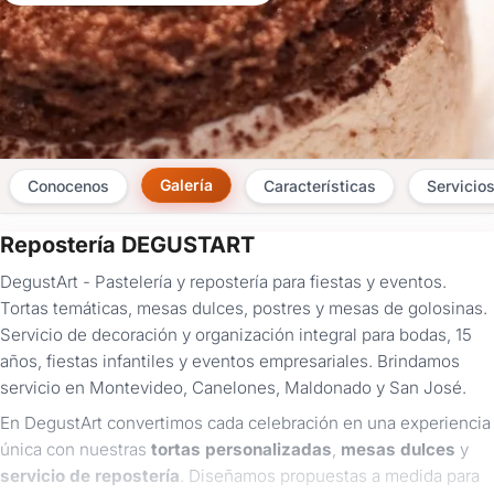
Galería
Conocenos
Características
Servicio
Repostería DEGUSTART
×
DegustArt - Pastelería y repostería para fiestas y eventos.
Consultar
Tortas temáticas, mesas dulces, postres y mesas de golosinas.
Servicio de decoración y organización integral para bodas, 15
¿Ya
años, fiestas infantiles y eventos empresariales. Brindamos
tenés
servicio en Montevideo, Canelones, Maldonado y San José.
cuenta?
Iniciá
En DegustArt convertimos cada celebración en una experiencia
sesión
única con nuestras
tortas personalizadas
,
mesas dulces
y
aquí
para
servicio de repostería
. Diseñamos propuestas a medida para
autocompletar